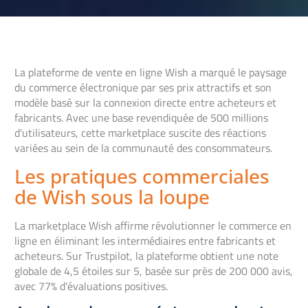
La plateforme de vente en ligne Wish a marqué le paysage
du commerce électronique par ses prix attractifs et son
modèle basé sur la connexion directe entre acheteurs et
fabricants. Avec une base revendiquée de 500 millions
d'utilisateurs, cette marketplace suscite des réactions
variées au sein de la communauté des consommateurs.
Les pratiques commerciales
de Wish sous la loupe
La marketplace Wish affirme révolutionner le commerce en
ligne en éliminant les intermédiaires entre fabricants et
acheteurs. Sur Trustpilot, la plateforme obtient une note
globale de 4,5 étoiles sur 5, basée sur près de 200 000 avis,
avec 77% d'évaluations positives.