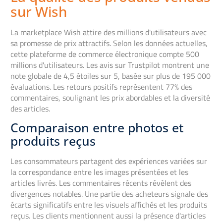
sur Wish
La marketplace Wish attire des millions d'utilisateurs avec
sa promesse de prix attractifs. Selon les données actuelles,
cette plateforme de commerce électronique compte 500
millions d'utilisateurs. Les avis sur Trustpilot montrent une
note globale de 4,5 étoiles sur 5, basée sur plus de 195 000
évaluations. Les retours positifs représentent 77% des
commentaires, soulignant les prix abordables et la diversité
des articles.
Comparaison entre photos et
produits reçus
Les consommateurs partagent des expériences variées sur
la correspondance entre les images présentées et les
articles livrés. Les commentaires récents révèlent des
divergences notables. Une partie des acheteurs signale des
écarts significatifs entre les visuels affichés et les produits
reçus. Les clients mentionnent aussi la présence d'articles