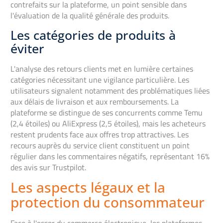
contrefaits sur la plateforme, un point sensible dans
l'évaluation de la qualité générale des produits.
Les catégories de produits à
éviter
L'analyse des retours clients met en lumière certaines
catégories nécessitant une vigilance particulière. Les
utilisateurs signalent notamment des problématiques liées
aux délais de livraison et aux remboursements. La
plateforme se distingue de ses concurrents comme Temu
(2,4 étoiles) ou AliExpress (2,5 étoiles), mais les acheteurs
restent prudents face aux offres trop attractives. Les
recours auprès du service client constituent un point
régulier dans les commentaires négatifs, représentant 16%
des avis sur Trustpilot.
Les aspects légaux et la
protection du consommateur
Face à l'essor du commerce électronique, les plateformes