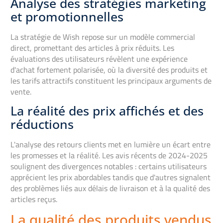
Analyse des stratégies marketing
et promotionnelles
La stratégie de Wish repose sur un modèle commercial
direct, promettant des articles à prix réduits. Les
évaluations des utilisateurs révèlent une expérience
d'achat fortement polarisée, où la diversité des produits et
les tarifs attractifs constituent les principaux arguments de
vente.
La réalité des prix affichés et des
réductions
L'analyse des retours clients met en lumière un écart entre
les promesses et la réalité. Les avis récents de 2024-2025
soulignent des divergences notables : certains utilisateurs
apprécient les prix abordables tandis que d'autres signalent
des problèmes liés aux délais de livraison et à la qualité des
articles reçus.
La qualité des produits vendus